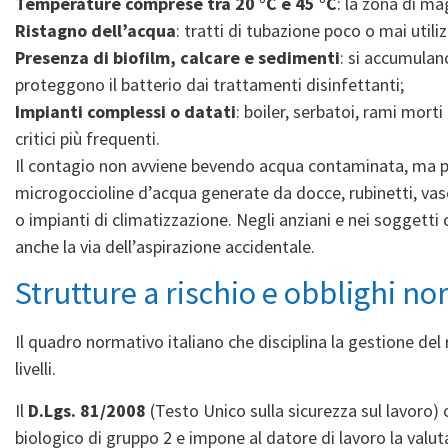
Temperature comprese tra 20 °C e 45 °C
: la zona di ma
Ristagno dell’acqua
: tratti di tubazione poco o mai util
Presenza di biofilm, calcare e sedimenti
: si accumulano
proteggono il batterio dai trattamenti disinfettanti;
Impianti complessi o datati
: boiler, serbatoi, rami mort
critici più frequenti.
Il contagio non avviene bevendo acqua contaminata, ma 
microgoccioline d’acqua generate da docce, rubinetti, va
o impianti di climatizzazione. Negli anziani e nei soggetti c
anche la via dell’aspirazione accidentale.
Strutture a rischio e obblighi no
Il quadro normativo italiano che disciplina la gestione del 
livelli.
Il
D.Lgs. 81/2008
(Testo Unico sulla sicurezza sul lavoro)
biologico di gruppo 2 e impone al datore di lavoro la valuta