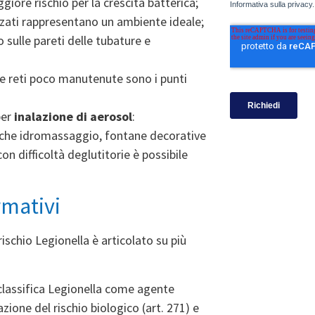
ggiore rischio per la crescita batterica;
izzati rappresentano un ambiente ideale;
 sulle pareti delle tubature e
i e reti poco manutenute sono i punti
per
inalazione di aerosol
:
sche idromassaggio, fontane decorative
on difficoltà deglutitorie è possibile
rmativi
rischio Legionella è articolato su più
 classifica Legionella come agente
zione del rischio biologico (art. 271) e