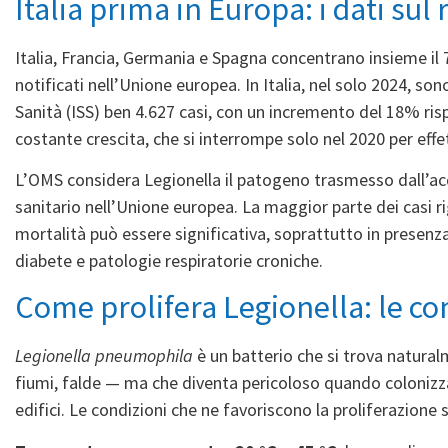
Italia prima in Europa: i dati sul
Italia, Francia, Germania e Spagna concentrano insieme il 71
notificati nell’Unione europea. In Italia, nel solo 2024, sono
Sanità (ISS)
ben 4.627 casi, con un incremento del 18% risp
costante crescita, che si interrompe solo nel 2020 per eff
L’OMS considera Legionella il patogeno trasmesso dall’a
sanitario nell’Unione europea. La maggior parte dei casi ri
mortalità può essere significativa, soprattutto in presenza
diabete e patologie respiratorie croniche.
Come prolifera Legionella: le con
Legionella pneumophila
è un batterio che si trova natural
fiumi, falde — ma che diventa pericoloso quando colonizza gl
edifici. Le condizioni che ne favoriscono la proliferazione