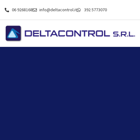
06 9268168
info@deltacontrol.it
392 5773070