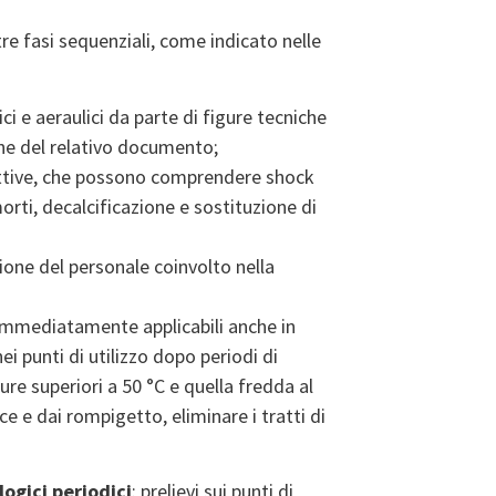
 tre fasi sequenziali, come indicato nelle
ici e aeraulici da parte di figure tecniche
one del relativo documento;
ettive, che possono comprendere shock
orti, decalcificazione e sostituzione di
one del personale coinvolto nella
 immediatamente applicabili anche in
ei punti di utilizzo dopo periodi di
re superiori a 50 °C e quella fredda al
cce e dai rompigetto, eliminare i tratti di
ogici periodici
: prelievi sui punti di