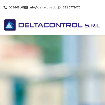
06 9268168
info@deltacontrol.it
392 5773070