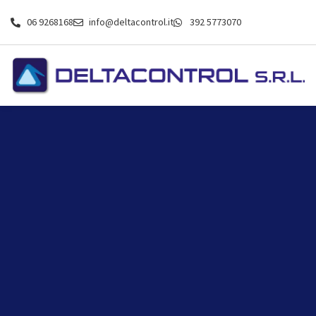
06 9268168
info@deltacontrol.it
392 5773070