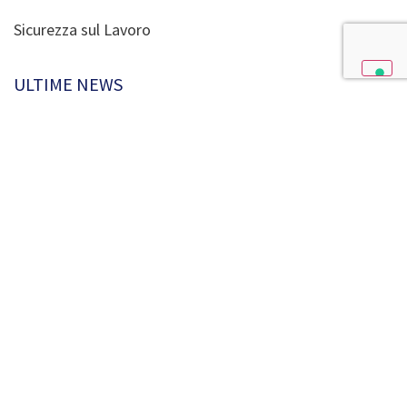
Sicurezza sul Lavoro
ULTIME NEWS
Reg. UE 2024/2895 e Listeria: cosa cambia per gli
alimenti pronti al consumo dal 1° luglio 2026
Nota INL 5484/2026: rischio caldo nel DVR, cosa devono
fare subito le PMI
Ritiro e richiamo alimenti: obblighi dell’OSA e procedura
pratica
Monitoraggio dei CCP e catena del freddo nel piano
HACCP: guida operativa
Legge PMI 2026 (L. 34/2026): nuovi obblighi sicurezza in
vigore dal 7 aprile
CREDITI