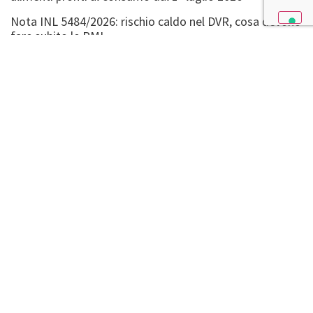
Nota INL 5484/2026: rischio caldo nel DVR, cosa devono
fare subito le PMI
Ritiro e richiamo alimenti: obblighi dell’OSA e procedura
pratica
CREDITI
LAB N° 1469L Membro degli Accordi di Mutuo
Riconoscimento EA, IAF, e ILAC
© Copyright 2026
Deltacontrol Srl
| P.IVA: 11638831005